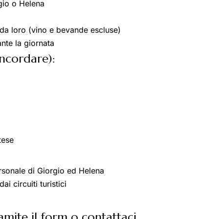
gio o Helena
da loro (vino e bevande escluse)
ante la giornata
oncordare):
tese
personale di Giorgio ed Helena
 circuiti turistici
ramite il form o contattaci