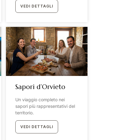
VEDI DETTAGLI
sia - Secret village escape
Intorno
ostra storia
Esperienze
rte
Itinerari
stri eventi
Eventi del ter
ery
atti
e siamo
Sapori d’Orvieto
Un viaggio completo nei
sapori più rappresentativi del
territorio.
VEDI DETTAGLI