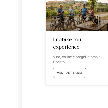
Enobike tour
experience
Vino, colline e borghi intorno a
Orvieto.
VEDI DETTAGLI
Chiamaci:
+39 338 2842
+39 0763 612374