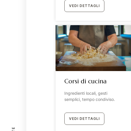
VEDI DETTAGLI
Il rifugio nel borgo
Mi
Tutte le camere
La n
Suite Deluxe
Offe
Suite con balcone
I no
Suite Standard
Gall
Junior Suite
Cont
Classic
Dov
Corsi di cucina
Ingredienti locali, gesti
semplici, tempo condiviso.
VEDI DETTAGLI