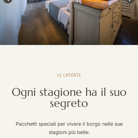
Il rifugio nel borgo
Tutte le camere
Suite Deluxe
Suite con balcone
Suite con balcone
Suite Standard
LE
OFFERTE
Junior Suite
Classic
Ogni
stagione
ha
il
suo
Misia - Secret village escape
segreto
La nostra storia
Offerte
Pacchetti speciali per vivere il borgo nelle sue
I nostri eventi
stagioni più belle: