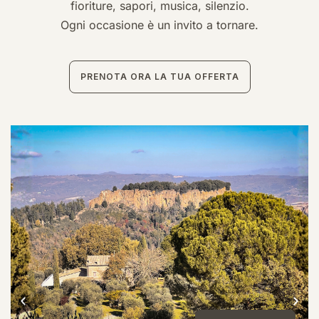
Gallery
fioriture, sapori, musica, silenzio.
Ogni occasione è un invito a tornare.
Contatti
Dove siamo
Intorno a Misia
PRENOTA ORA LA TUA OFFERTA
Esperienze
Itinerari
Eventi del territorio