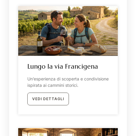
Offerte
I nostri eventi
Gallery
Contatti
Dove siamo
Intorno a Misia
Esperienze
Lungo la via Francigena
Itinerari
Un’esperienza di scoperta e condivisione
Eventi del territorio
ispirata ai cammini storici.
VEDI DETTAGLI