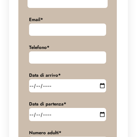
Email*
Telefono*
Data di arrivo*
Data di partenza*
Numero adulti*