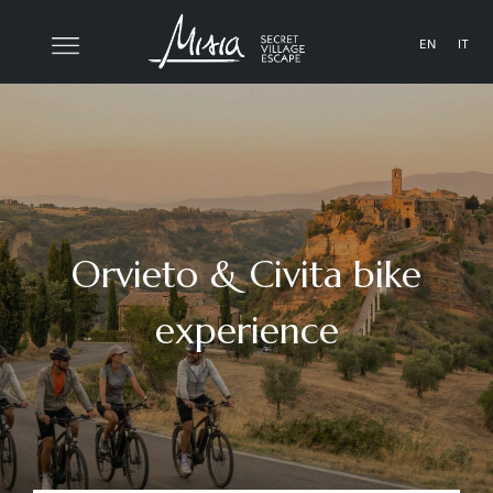
EN
IT
Orvieto & Civita bike
experience