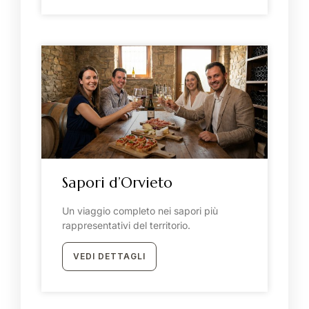
Il rifugio nel borgo
Tutte le camere
Suite Deluxe
Suite con balcone
Sapori d’Orvieto
Suite Standard
Un viaggio completo nei sapori più
Junior Suite
rappresentativi del territorio.
Classic
VEDI DETTAGLI
Misia - Secret village escape
La nostra storia